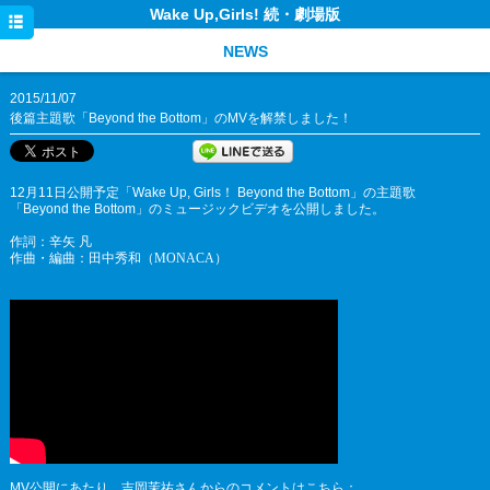
Wake Up,Girls! 続・劇場版
HOME
NEWS
NEWS
2015/11/07
INTRODUCTION & STORY
後篇主題歌「Beyond the Bottom」のMVを解禁しました！
STAFF & CAST
CHARACTER
12月11日公開予定「Wake Up, Girls！ Beyond the Bottom」の主題歌
「Beyond the Bottom」のミュージックビデオを公開しました。
TICKET
作詞：
辛矢 凡
作曲・編曲：
田中秀和（
MONACA）
上映情報 [前篇]
上映情報 [後篇]
MOVIE
DISCOGRAPHY
SPECIAL
TWITTER
MV公開にあたり、吉岡茉祐さんからのコメントはこちら：