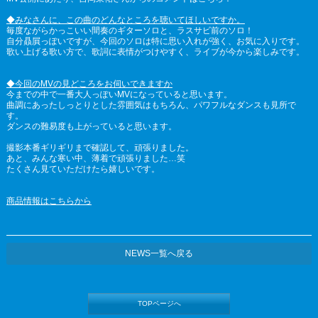
◆みなさんに、この曲のどんなところを聴いてほしいですか。
毎度ながらかっこいい間奏のギターソロと、ラスサビ前のソロ！
自分贔屓っぽいですが、今回のソロは特に思い入れが強く、お気に入りです。
歌い上げる歌い方で、歌詞に表情がつけやすく、ライブが今から楽しみです。
◆今回のMVの見どころをお伺いできますか
今までの中で一番大人っぽいMVになっていると思います。
曲調にあったしっとりとした雰囲気はもちろん、パワフルなダンスも見所で
す。
ダンスの難易度も上がっていると思います。
撮影本番ギリギリまで確認して、頑張りました。
あと、みんな寒い中、薄着で頑張りました…笑
たくさん見ていただけたら嬉しいです。
商品情報はこちらから
NEWS一覧へ戻る
TOPページへ