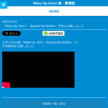
Wake Up,Girls! 続・劇場版
HOME
NEWS
NEWS
2015/11/14
INTRODUCTION & STORY
「Wake Up, Girls！ Beyond the Bottom」予告を公開しました
STAFF & CAST
CHARACTER
12月11日公開「Wake Up, Girls！ Beyond the Bottom」の
予告動画を公開しました
TICKET
上映情報 [前篇]
上映情報 [後篇]
MOVIE
DISCOGRAPHY
SPECIAL
NEWS一覧へ戻る
TWITTER